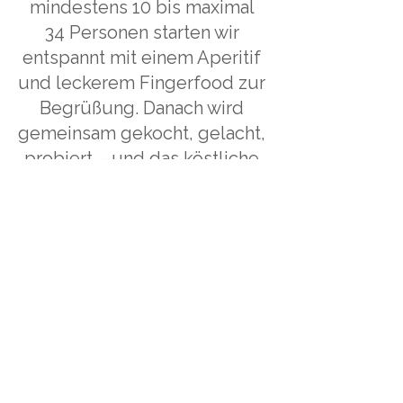
mindestens 10 bis maximal
34 Personen starten wir
entspannt mit einem Aperitif
und leckerem Fingerfood zur
Begrüßung. Danach wird
gemeinsam gekocht, gelacht,
probiert – und das köstliche
Menü genießen wir in
lockerer Atmosphäre,
begleitet von guten
Gesprächen und einer
rundum fröhlichen
Stimmung.
Das Event dauert bis zu 6
Stunden und ist ein echtes