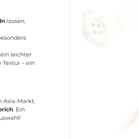
ln
 lassen, 
 besonders 
 ein leichter 
Textur – ein 
 Asia-Markt, 
erich
. Ein 
auswahl!