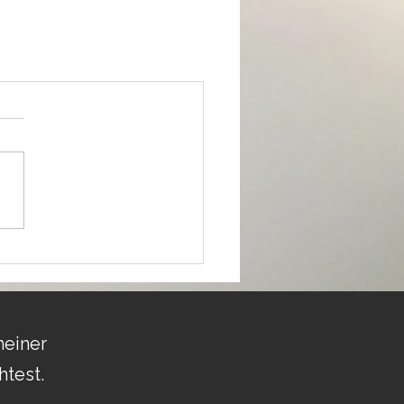
meiner
htest.