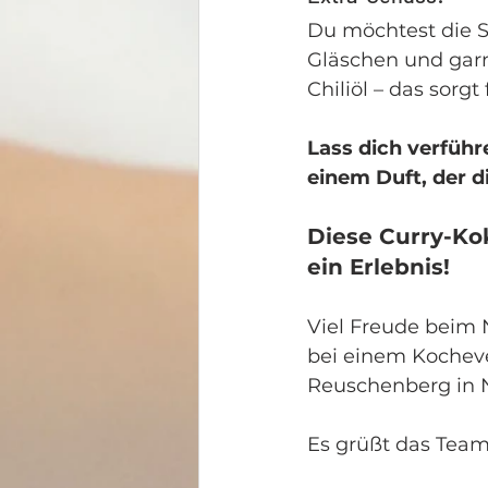
Du möchtest die S
Gläschen und garn
Chiliöl – das sor
Lass dich verfüh
einem Duft, der d
Diese Curry-Kok
ein Erlebnis!
Viel Freude beim
bei einem Kocheve
Reuschenberg in N
Es grüßt das Team