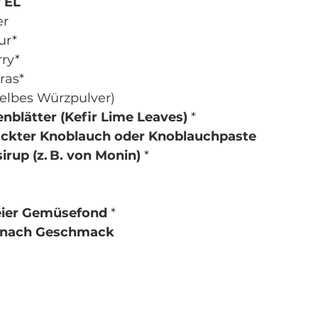
r EL
er
ur*
ry*
ras*
gelbes Würzpulver)
enblätter (Kefir Lime Leaves)
 *
hackter Knoblauch oder Knoblauchpaste
irup (z. B. von Monin)
 *
reier Gemüsefond
 *
er nach Geschmack