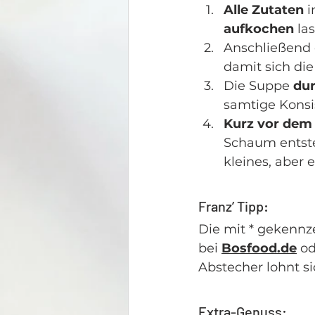
Alle Zutaten
 
aufkochen
 la
Anschließend 
damit sich die
Die Suppe 
dur
samtige Konsi
Kurz vor dem
Schaum entsteh
kleines, aber 
Franz’ Tipp:
Die mit * gekennz
bei 
Bosfood.de
 od
Abstecher lohnt s
Extra-Genuss: