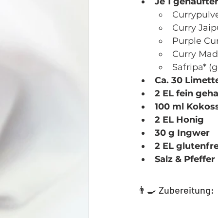
Je 1 gehäufte
Currypulv
Curry Jaip
Purple Cur
Curry Mad
Safripa* (
Ca. 30 Limett
2 EL fein ge
100 ml Kokoss
2 EL Honig
30 g Ingwer
2 EL glutenf
Salz & Pfeff
👨‍🍳 Zubereitung: