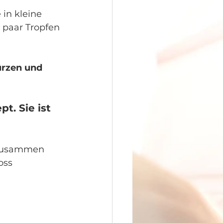
in kleine 
 paar Tropfen 
ürzen und 
. Sie ist 
 zusammen 
oss 