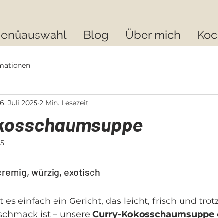
enüauswahl
Blog
Über mich
Koc
mationen
6. Juli 2025
2 Min. Lesezeit
okosschaumsuppe
25
cremig, würzig, exotisch
s einfach ein Gericht, das leicht, frisch und tro
chmack ist – unsere 
Curry-Kokosschaumsuppe